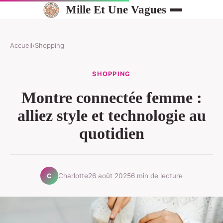
Mille Et Une Vagues
Accueil
›
Shopping
SHOPPING
Montre connectée femme :
alliez style et technologie au
quotidien
Charlotte
26 août 2025
6 min de lecture
C