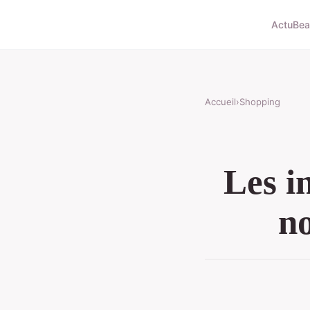
Actu
Bea
Accueil
›
Shopping
Les i
no