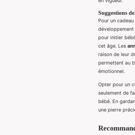
en vigueur.
Suggestions d
Pour un cadeau 
développement de
pour initier béb
cet âge. Les
ann
raison de leur d
permettent au bé
émotionnel.
Opter pour un c
seulement de fai
bébé. En gardan
une pierre préc
Recommandat