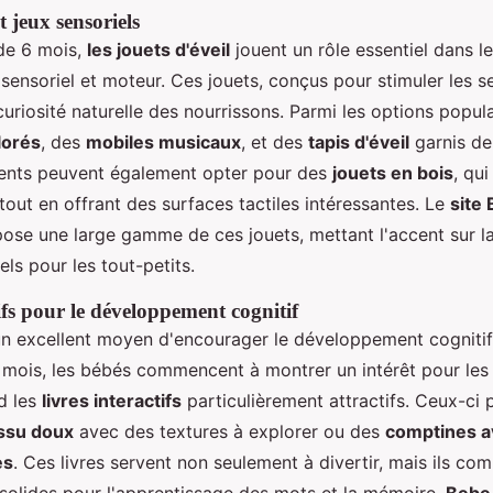
t jeux sensoriels
de 6 mois,
les jouets d'éveil
jouent un rôle essentiel dans le
ensoriel et moteur. Ces jouets, conçus pour stimuler les s
 curiosité naturelle des nourrissons. Parmi les options popul
lorés
, des
mobiles musicaux
, et des
tapis d'éveil
garnis de
rents peuvent également opter pour des
jouets en bois
, qu
tout en offrant des surfaces tactiles intéressantes. Le
site
ose une large gamme de ces jouets, mettant l'accent sur la 
els pour les tout-petits.
ifs pour le développement cognitif
 un excellent moyen d'encourager le développement cognitif
x mois, les bébés commencent à montrer un intérêt pour les
d les
livres interactifs
particulièrement attractifs. Ceux-ci 
issu doux
avec des textures à explorer ou des
comptines a
es
. Ces livres servent non seulement à divertir, mais ils c