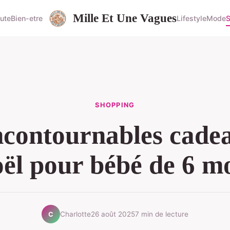
Mille Et Une Vagues
ute
Bien-etre
Lifestyle
Mode
S
SHOPPING
ncontournables cade
ël pour bébé de 6 m
Charlotte
26 août 2025
7 min de lecture
C