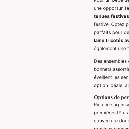
Pour un bébé de
une opportunité
tenues festives
festive. Optez 
parfaits pour d
laine tricotés a
également une to
Des ensembles c
bonnets assortis
éveillent les se
option idéale, a
Options de pe
Rien ne surpass
premières fêtes
couverture douc
précieux souven