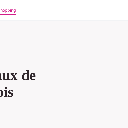
hopping
aux de
ois