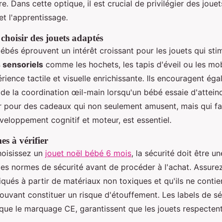
re. Dans cette optique, il est crucial de privilégier des jouet
 et l'apprentissage.
choisir des jouets adaptés
bébés éprouvent un intérêt croissant pour les jouets qui sti
 sensoriels
comme les hochets, les tapis d'éveil ou les mob
rience tactile et visuelle enrichissante. Ils encouragent éga
e la coordination œil-main lorsqu'un bébé essaie d'atteind
er pour des cadeaux qui non seulement amusent, mais qui fa
veloppement cognitif et moteur, est essentiel.
es à vérifier
hoisissez un
jouet noël bébé 6 mois
, la sécurité doit être une
r les normes de sécurité avant de procéder à l'achat. Assure
iqués à partir de matériaux non toxiques et qu'ils ne conti
ouvant constituer un risque d'étouffement. Les labels de sé
 que le marquage CE, garantissent que les jouets respecten