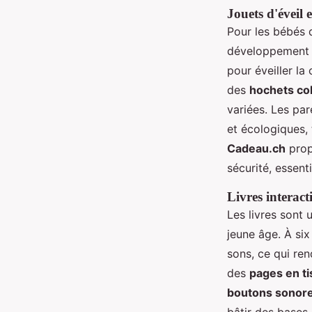
Jouets d'éveil e
Pour les bébés 
développement s
pour éveiller la
des
hochets co
variées. Les pa
et écologiques, 
Cadeau.ch
prop
sécurité, essenti
Livres interact
Les livres sont
jeune âge. À si
sons, ce qui ren
des
pages en t
boutons sonor