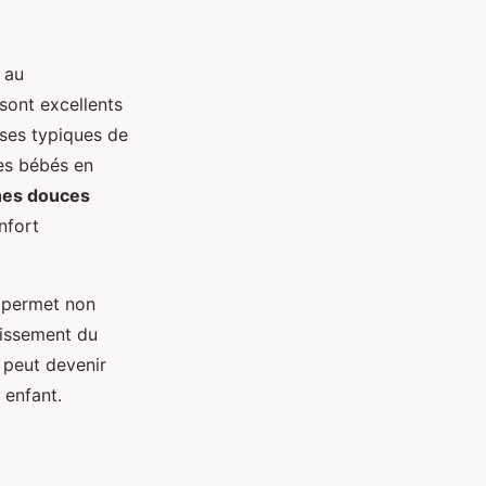
 au
 sont excellents
uses typiques de
es bébés en
hes douces
nfort
é permet non
uissement du
 peut devenir
 enfant.