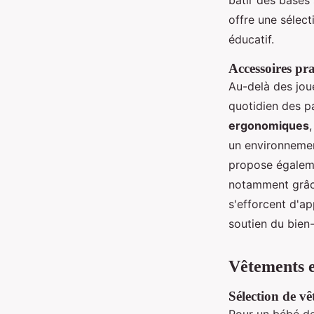
bâtir des bases
offre une sélect
éducatif.
Accessoires pra
Au-delà des joue
quotidien des p
ergonomiques
,
un environnemen
propose égale
notamment grâce 
s'efforcent d'ap
soutien du bien-
Vêtements e
Sélection de vê