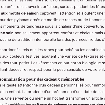
 six mois, les vêtements sont non seulement un besoin esse
 de créer des souvenirs précieux, surtout pendant les fête
 aux motifs de saison
captivent l'attention et ajoutent une
pour des pyjamas ornés de motifs de rennes ou de flocons d
es moments de tendresse sous la chaleur d'une couverture.
vec soin
non seulement apportent confort et chaleur, mais
uche de tradition intemporelle lors des journées froides d'
oordonnés, tels que les robes pour bébé ou les combinai
 aux couleurs festives, ajoutent une variété de textures et
ns des tout-petits. Les vêtements en pur coton biologique s
lliant douceur et respect pour la peau sensible de votre enf
rsonnalisation pour des cadeaux mémorables
e le geste attentionné d’un cadeau personnalisé pour immort
 d'un enfant. La broderie d'un prénom ou d'une date de nai
e, une serviette ou même un hochet transforme un article 
ir. Considérez les
coffrets de naissance comprenant des a