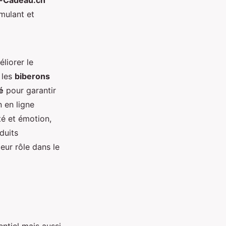
-Cadeau.ch
imulant et
liorer le
 les
biberons
é
pour garantir
 en ligne
ité et émotion,
duits
leur rôle dans le