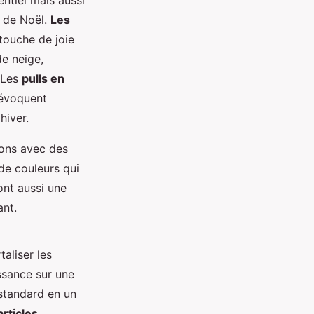
ntiel mais aussi
s de Noël.
Les
 touche de joie
e neige,
 Les
pulls en
 évoquent
hiver.
sons avec des
 de couleurs qui
ont aussi une
ant.
aliser les
ssance sur une
standard en un
rticles