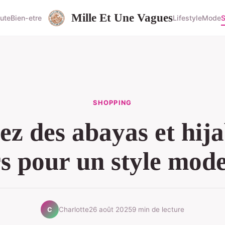
Mille Et Une Vagues
ute
Bien-etre
Lifestyle
Mode
S
SHOPPING
ez des abayas et hija
s pour un style mode
Charlotte
26 août 2025
9 min de lecture
C