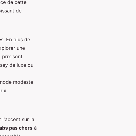
nce de cette
oissant de
. En plus de
xplorer une
t prix sont
rsey de luxe ou
a mode modeste
rix
 l'accent sur la
ijabs pas chers
à