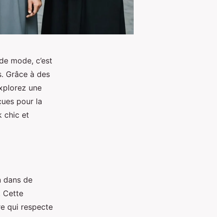
de mode, c’est
s. Grâce à des
xplorez une
çues pour la
 chic et
n dans de
. Cette
re qui respecte