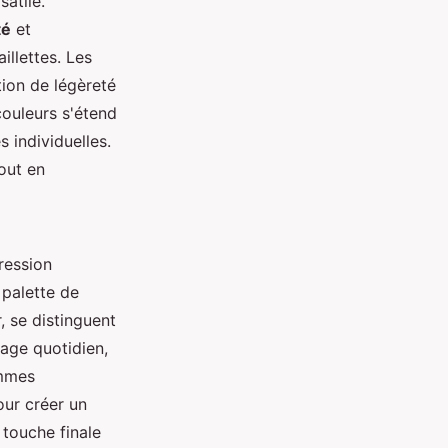
atile.
té
et
illettes. Les
tion de légèreté
couleurs s'étend
 individuelles.
out en
ression
 palette de
, se distinguent
sage quotidien,
emmes
our créer un
 touche finale