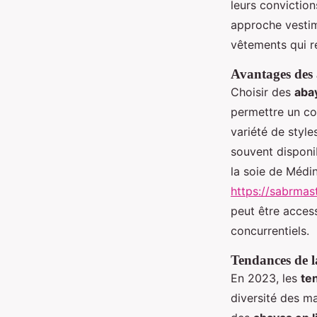
leurs convictio
approche vestim
vêtements qui re
Avantages des 
Choisir des
abay
permettre un con
variété de style
souvent disponib
la soie de Médi
https://sabrmas
peut être access
concurrentiels.
Tendances de 
En 2023, les
te
diversité des ma