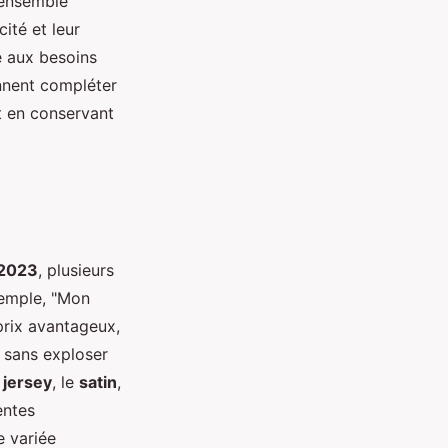
'ensemble
ité et leur
e aux besoins
nent compléter
t en conservant
 2023
, plusieurs
xemple, "Mon
rix avantageux,
 sans exploser
e
jersey
, le
satin
,
entes
 variée