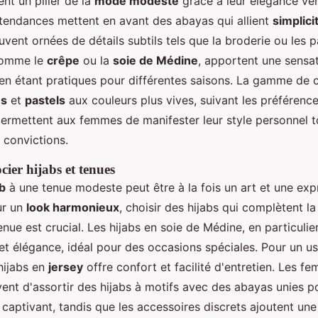
nt un pilier de la
mode modeste
grâce à leur élégance vers
s tendances mettent en avant des abayas qui allient
simplici
uvent ornées de détails subtils tels que la broderie ou les pa
 comme le
crêpe
ou la
soie de Médine
, apportent une sensa
t en étant pratiques pour différentes saisons. La gamme de 
es
et
pastels
aux couleurs plus vives, suivant les préférences
permettent aux femmes de manifester leur style personnel t
 convictions.
cier hijabs et tenues
ab
à une tenue modeste peut être à la fois un art et une exp
ur un
look harmonieux
, choisir des hijabs qui complètent la
enue est crucial. Les hijabs en soie de Médine, en particulier
é et élégance, idéal pour des occasions spéciales. Pour un u
hijabs en
jersey
offre confort et facilité d'entretien. Les f
vent d'assortir des hijabs à motifs avec des abayas unies p
 captivant, tandis que les accessoires discrets ajoutent une