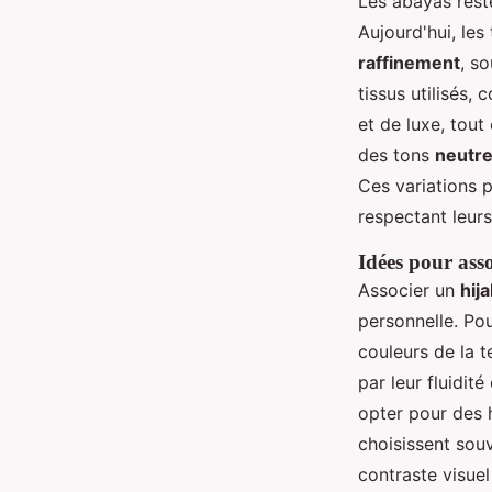
Les abayas reste
Aujourd'hui, le
raffinement
, so
tissus utilisés,
et de luxe, tou
des tons
neutr
Ces variations 
respectant leurs
Idées pour asso
Associer un
hij
personnelle. Po
couleurs de la t
par leur fluidit
opter pour des 
choisissent sou
contraste visuel