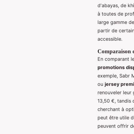
d'abayas, de kh
à toutes de pro
large gamme de p
partir de certai
accessible.
Comparaison de
En comparant les
promotions dis
exemple, Sabr M
ou
jersey prem
renouveler leur
13,50 €, tandis
cherchant à opti
peut être utile 
peuvent offrir d