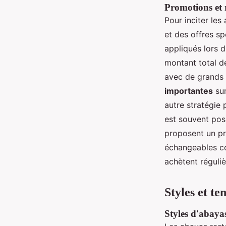
Promotions et 
Pour inciter le
et des offres s
appliqués lors 
montant total d
avec de grands 
importantes
sur
autre stratégie
est souvent poss
proposent un pr
échangeables co
achètent réguli
Styles et t
Styles d'abaya