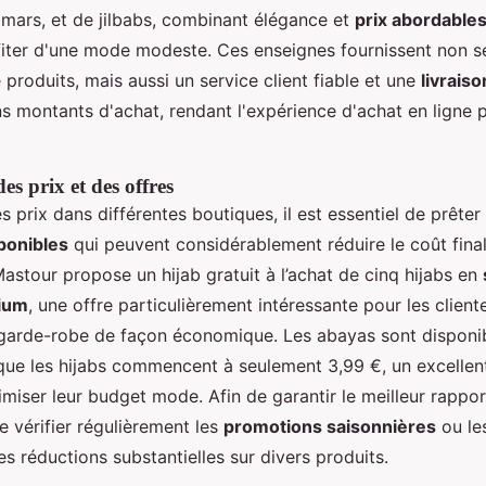
imars, et de jilbabs, combinant élégance et
prix abordable
fiter d'une mode modeste. Ces enseignes fournissent non 
roduits, mais aussi un service client fiable et une
livraiso
ns montants d'achat, rendant l'expérience d'achat en ligne p
s prix et des offres
 prix dans différentes boutiques, il est essentiel de prêter
ponibles
qui peuvent considérablement réduire le coût final
astour propose un hijab gratuit à l’achat de cinq hijabs en
ium
, une offre particulièrement intéressante pour les clien
 garde-robe de façon économique. Les abayas sont disponib
 que les hijabs commencent à seulement 3,99 €, un excellent
miser leur budget mode. Afin de garantir le meilleur rapport 
de vérifier régulièrement les
promotions saisonnières
ou les
es réductions substantielles sur divers produits.