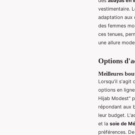
des
abayas en l
vestimentaire. L
adaptation aux d
des femmes mod
ces tenues, per
une allure modes
Options d'a
Meilleures bou
Lorsqu'il s'agit
options en ligne
Hijab Modest" p
répondant aux b
leur budget. L'a
et la
soie de M
préférences. De