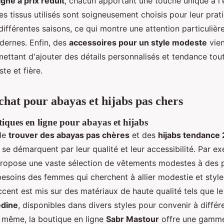
igne à prix réduit
, chacun apportant une touche unique à l
es tissus utilisés sont soigneusement choisis pour leur pratic
ifférentes saisons, ce qui montre une attention particulièr
ernes. Enfin, des
accessoires pour un style modeste
vien
mettant d'ajouter des détails personnalisés et tendance tou
te et fière.
chat pour abayas et hijabs pas chers
tiques en ligne pour abayas et hijabs
 de
trouver des abayas pas chères
et des
hijabs tendance
 se démarquent par leur qualité et leur accessibilité. Par e
ropose une vaste sélection de vêtements modestes à des p
esoins des femmes qui cherchent à allier modestie et style
ccent est mis sur des matériaux de haute qualité tels que l
édine
, disponibles dans divers styles pour convenir à différ
 même, la boutique en ligne
Sabr Mastour
offre une gamme