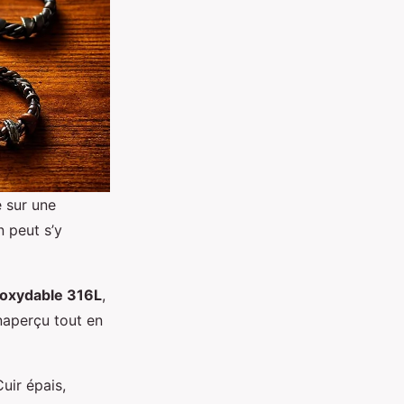
e sur une
n peut s’y
noxydable 316L
,
inaperçu tout en
Cuir épais,