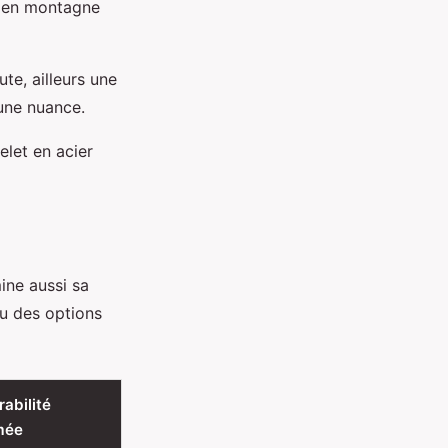
c, en montagne
ute, ailleurs une
une nuance.
elet en acier
ine aussi sa
çu des options
rabilité
mée