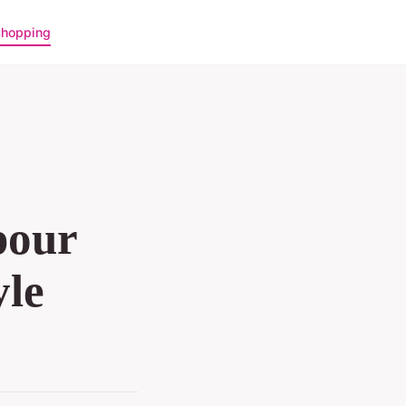
hopping
pour
yle