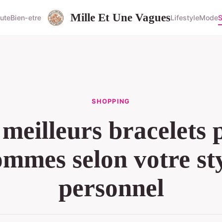
Mille Et Une Vagues
ute
Bien-etre
Lifestyle
Mode
S
SHOPPING
 meilleurs bracelets 
mmes selon votre st
personnel