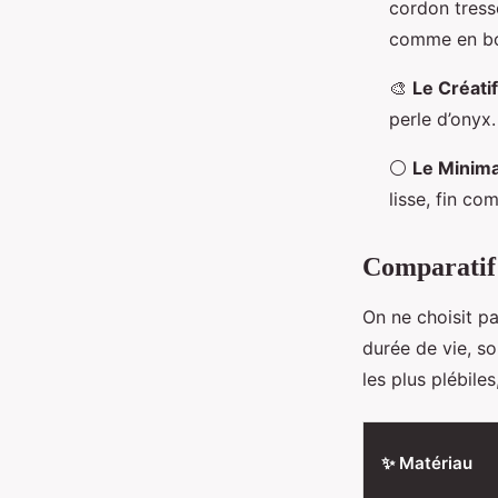
cordon tressé
comme en bo
🎨
Le Créatif
perle d’onyx.
⚪
Le Minima
lisse, fin co
Comparatif 
On ne choisit p
durée de vie, s
les plus plébile
✨ Matériau