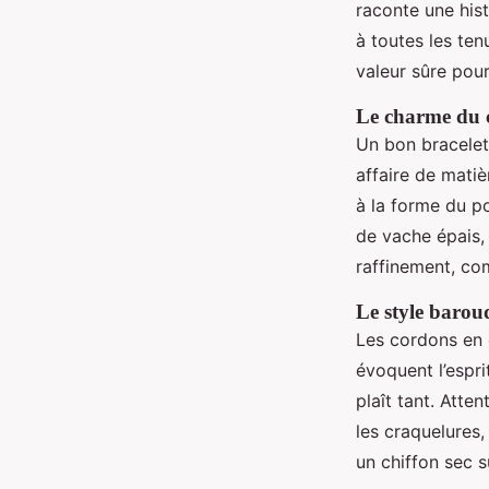
raconte une hist
à toutes les ten
valeur sûre pour
Le charme du cu
Un bon bracelet 
affaire de matièr
à la forme du p
de vache épais,
raffinement, co
Le style barou
Les cordons en c
évoquent l’espri
plaît tant. Atten
les craquelures,
un chiffon sec s