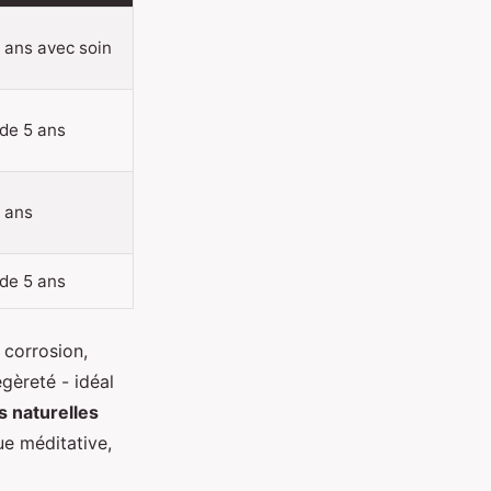
5 ans avec soin
 de 5 ans
4 ans
 de 5 ans
 corrosion,
égèreté - idéal
s naturelles
ue méditative,