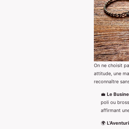
On ne choisit pa
attitude, une ma
reconnaître san
💼
Le Busin
poli ou bross
affirmant un
🌍
L’Aventur