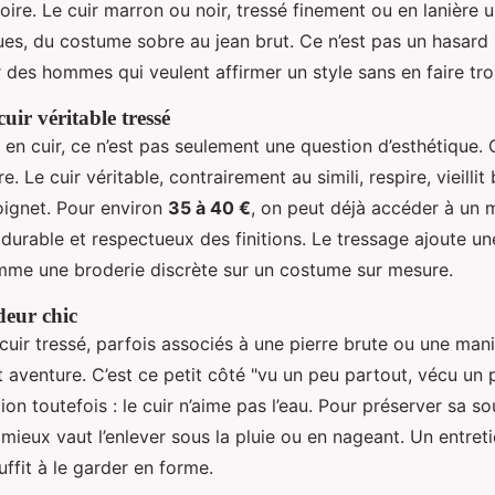
oire. Le cuir marron ou noir, tressé finement ou en lanière u
ues, du costume sobre au jean brut. Ce n’est pas un hasard s
 des hommes qui veulent affirmer un style sans en faire tro
ir véritable tressé
en cuir, ce n’est pas seulement une question d’esthétique. 
e. Le cuir véritable, contrairement au simili, respire, vieillit
oignet. Pour environ
35 à 40 €
, on peut déjà accéder à un 
 durable et respectueux des finitions. Le tressage ajoute u
mme une broderie discrète sur un costume sur mesure.
deur chic
uir tressé, parfois associés à une pierre brute ou une mani
t aventure. C’est ce petit côté "vu un peu partout, vécu un 
tion toutefois : le cuir n’aime pas l’eau. Pour préserver sa s
 mieux vaut l’enlever sous la pluie ou en nageant. Un entret
uffit à le garder en forme.