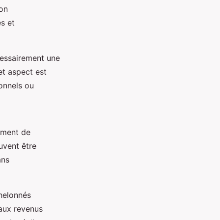
son
s et
écessairement une
et aspect est
onnels ou
ement de
uvent être
ans
chelonnés
aux revenus