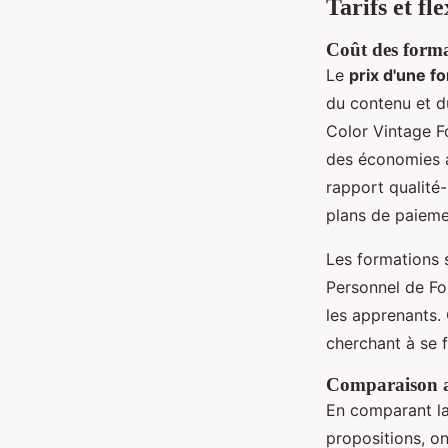
Tarifs et fl
Coût des forma
Le
prix d'une f
du contenu et d
Color Vintage F
des économies a
rapport qualité-
plans de paiemen
Les formations 
Personnel de Fo
les apprenants.
cherchant à se f
Comparaison av
En comparant la
propositions, o