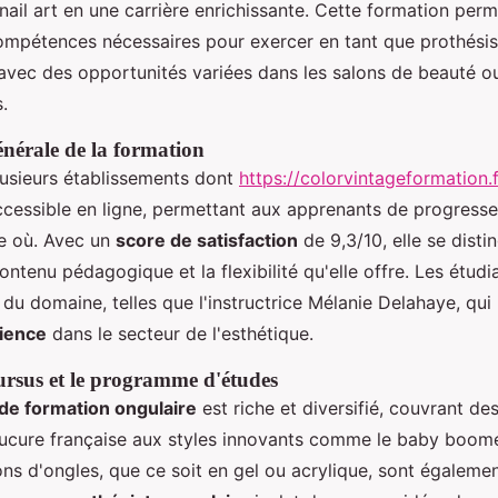
nail art en une carrière enrichissante. Cette formation per
compétences nécessaires pour exercer en tant que prothésis
 avec des opportunités variées dans les salons de beauté o
.
énérale de la formation
usieurs établissements dont
https://colorvintageformation.f
ccessible en ligne, permettant aux apprenants de progresse
e où. Avec un
score de satisfaction
de 9,3/10, elle se disti
ontenu pédagogique et la flexibilité qu'elle offre. Les étud
 du domaine, telles que l'instructrice Mélanie Delahaye, qu
ience
dans le secteur de l'esthétique.
cursus et le programme d'études
e formation ongulaire
est riche et diversifié, couvrant de
nucure française aux styles innovants comme le baby boome
ons d'ongles, que ce soit en gel ou acrylique, sont égalem