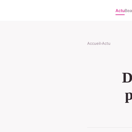
Actu
Bea
Accueil
›
Actu
D
p