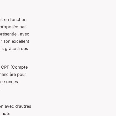
t en fonction
 proposée par
résentiel, avec
r son excellent
ois grâce à des
le CPF (Compte
inancière pour
personnes
.
on avec d'autres
e note