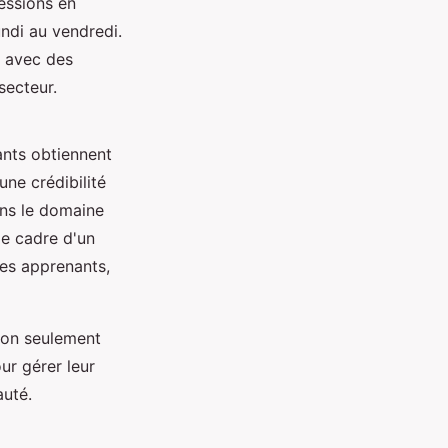
essions en
undi au vendredi.
n avec des
secteur.
pants obtiennent
une crédibilité
ans le domaine
le cadre d'un
es apprenants,
 non seulement
ur gérer leur
auté.