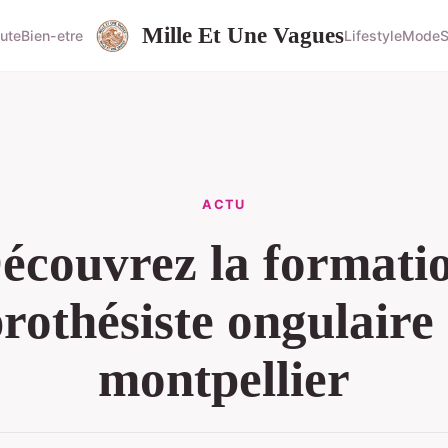
Mille Et Une Vagues
ute
Bien-etre
Lifestyle
Mode
S
ACTU
écouvrez la formati
rothésiste ongulaire
montpellier