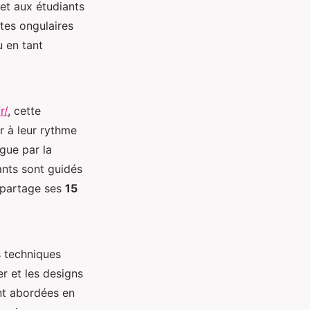
met aux étudiants
tes ongulaires
u en tant
r/
, cette
r à leur rythme
ngue par la
iants sont guidés
i partage ses
15
s techniques
r et les designs
ent abordées en