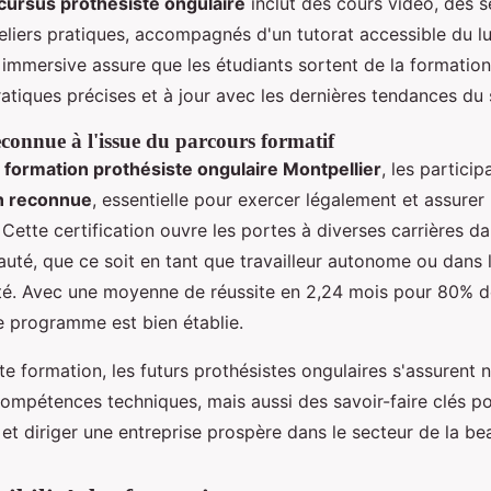
cursus prothésiste ongulaire
inclut des cours vidéo, des s
teliers pratiques, accompagnés d'un tutorat accessible du l
immersive assure que les étudiants sortent de la formatio
tiques précises et à jour avec les dernières tendances du 
econnue à l'issue du parcours formatif
e
formation prothésiste ongulaire Montpellier
, les partici
on reconnue
, essentielle pour exercer légalement et assurer 
 Cette certification ouvre les portes à diverses carrières d
auté, que ce soit en tant que travailleur autonome ou dans 
uté. Avec une moyenne de réussite en 2,24 mois pour 80% d
ce programme est bien établie.
te formation, les futurs prothésistes ongulaires s'assurent
compétences techniques, mais aussi des savoir-faire clés po
 et diriger une entreprise prospère dans le secteur de la be