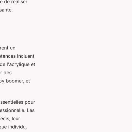
e de réaliser
sante.
èrent un
tences incluent
 de l'acrylique et
r des
aby boomer, et
ssentielles pour
essionnelle. Les
écis, leur
ue individu.