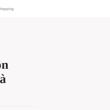
hopping
on
 à