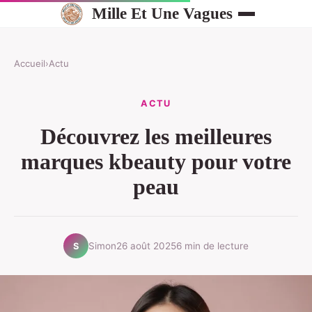
Mille Et Une Vagues
Accueil
›
Actu
ACTU
Découvrez les meilleures
marques kbeauty pour votre
peau
Simon
26 août 2025
6 min de lecture
S