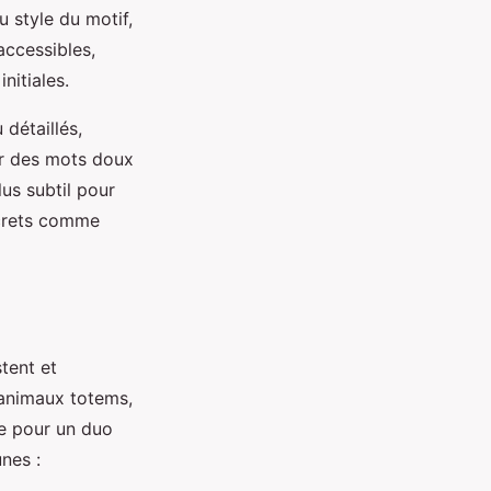
u style du motif,
accessibles,
nitiales.
détaillés,
our des mots doux
us subtil pour
screts comme
stent et
 animaux totems,
ne pour un duo
unes :