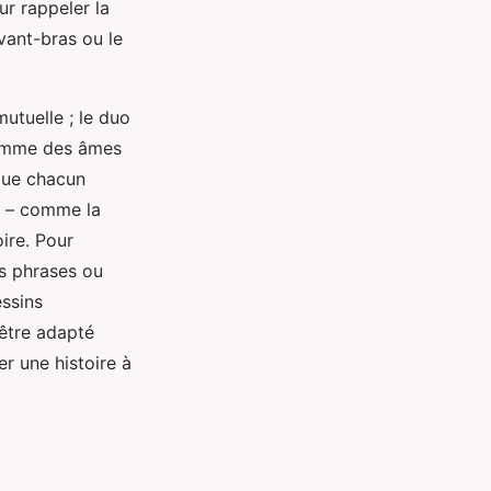
ur rappeler la
vant-bras ou le
.
utuelle ; le duo
 comme des âmes
 que chacun
if – comme la
oire. Pour
es phrases ou
essins
 être adapté
r une histoire à