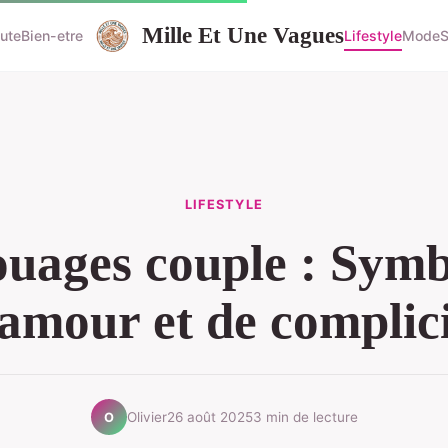
Mille Et Une Vagues
ute
Bien-etre
Lifestyle
Mode
S
LIFESTYLE
ouages couple : Symb
amour et de complic
Olivier
26 août 2025
3 min de lecture
O