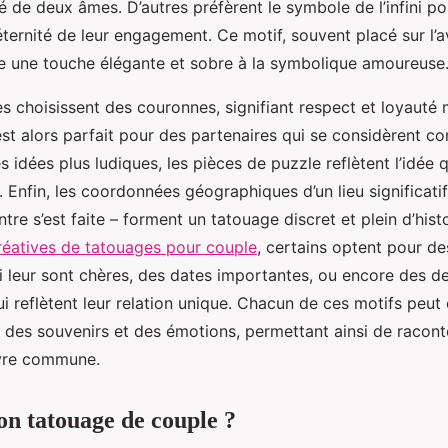
té de deux âmes. D’autres préfèrent le symbole de l’infini po
éternité de leur engagement. Ce motif, souvent placé sur l’a
e une touche élégante et sobre à la symbolique amoureuse
 choisissent des couronnes, signifiant respect et loyauté m
» est alors parfait pour des partenaires qui se considèrent
s idées plus ludiques, les pièces de puzzle reflètent l’idée
. Enfin, les coordonnées géographiques d’un lieu significat
ntre s’est faite – forment un tatouage discret et plein d’hist
réatives de tatouages pour couple
, certains optent pour d
i leur sont chères, des dates importantes, ou encore des d
i reflètent leur relation unique. Chacun de ces motifs peut
 des souvenirs et des émotions, permettant ainsi de raconte
vre commune.
on tatouage de couple ?