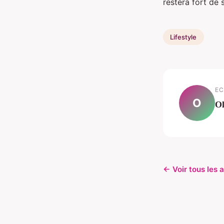
restera fort de 
Lifestyle
EC
O
Ol
← Voir tous les a