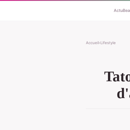
Actu
Bea
Accueil
›
Lifestyle
Tat
d'