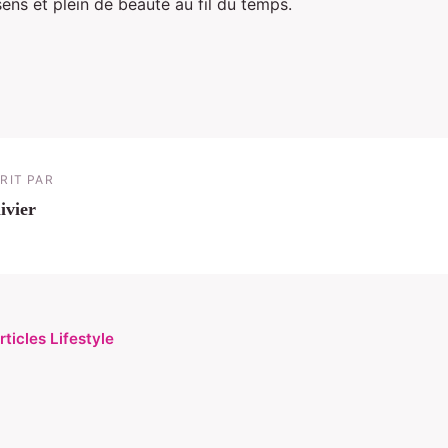
sens et plein de beauté au fil du temps.
RIT PAR
ivier
rticles Lifestyle