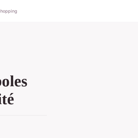
hopping
oles
ité