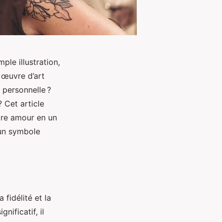
le illustration,
 œuvre d’art
 personnelle ?
? Cet article
tre amour en un
 un symbole
fidélité et la
nificatif, il