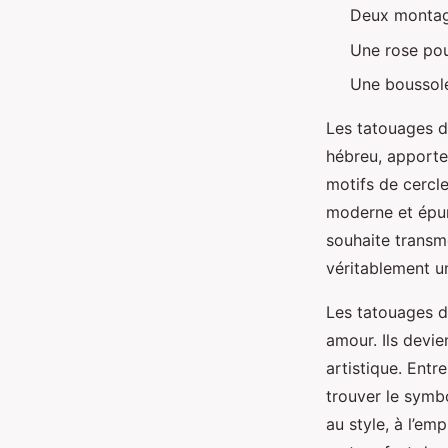
Deux montag
Une rose pou
Une boussole
Les tatouages de
hébreu, apporten
motifs de cercle
moderne et épur
souhaite transm
véritablement u
Les tatouages d
amour. Ils devie
artistique. Entr
trouver le symb
au style, à l’em