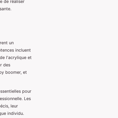
e de réaliser
sante.
èrent un
tences incluent
 de l'acrylique et
r des
aby boomer, et
ssentielles pour
essionnelle. Les
écis, leur
ue individu.