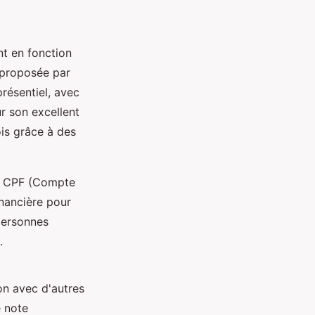
t en fonction
 proposée par
résentiel, avec
r son excellent
ois grâce à des
le CPF (Compte
inancière pour
personnes
.
on avec d'autres
e note