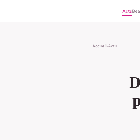
Actu
Bea
Accueil
›
Actu
D
p