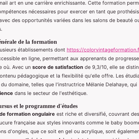
nail art en une carrière enrichissante. Cette formation per
compétences nécessaires pour exercer en tant que prothésis
 avec des opportunités variées dans les salons de beauté o
.
énérale de la formation
usieurs établissements dont
https://colorvintageformation.f
ccessible en ligne, permettant aux apprenants de progresse
e où. Avec un
score de satisfaction
de 9,3/10, elle se disti
ontenu pédagogique et la flexibilité qu'elle offre. Les étud
 du domaine, telles que l'instructrice Mélanie Delahaye, qu
ience
dans le secteur de l'esthétique.
cursus et le programme d'études
e formation ongulaire
est riche et diversifié, couvrant de
nucure française aux styles innovants comme le baby boome
ons d'ongles, que ce soit en gel ou acrylique, sont égalem