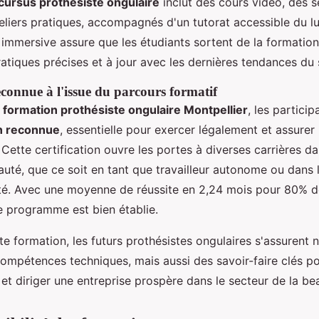
cursus prothésiste ongulaire
inclut des cours vidéo, des s
teliers pratiques, accompagnés d'un tutorat accessible du l
immersive assure que les étudiants sortent de la formatio
tiques précises et à jour avec les dernières tendances du 
econnue à l'issue du parcours formatif
e
formation prothésiste ongulaire Montpellier
, les partici
on reconnue
, essentielle pour exercer légalement et assurer 
 Cette certification ouvre les portes à diverses carrières d
auté, que ce soit en tant que travailleur autonome ou dans 
uté. Avec une moyenne de réussite en 2,24 mois pour 80% d
ce programme est bien établie.
te formation, les futurs prothésistes ongulaires s'assurent
compétences techniques, mais aussi des savoir-faire clés po
 et diriger une entreprise prospère dans le secteur de la be