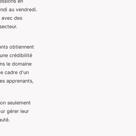
essions en
undi au vendredi.
n avec des
secteur.
pants obtiennent
une crédibilité
ans le domaine
le cadre d'un
es apprenants,
 non seulement
ur gérer leur
auté.