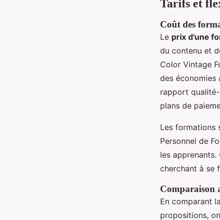
Tarifs et fl
Coût des forma
Le
prix d'une f
du contenu et d
Color Vintage F
des économies a
rapport qualité-
plans de paiemen
Les formations 
Personnel de Fo
les apprenants.
cherchant à se f
Comparaison av
En comparant la
propositions, o