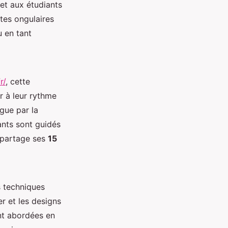
met aux étudiants
tes ongulaires
u en tant
r/
, cette
r à leur rythme
ngue par la
iants sont guidés
i partage ses
15
s techniques
r et les designs
ent abordées en