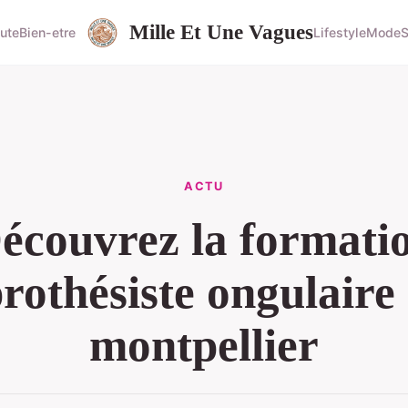
Mille Et Une Vagues
ute
Bien-etre
Lifestyle
Mode
S
ACTU
écouvrez la formati
rothésiste ongulaire
montpellier