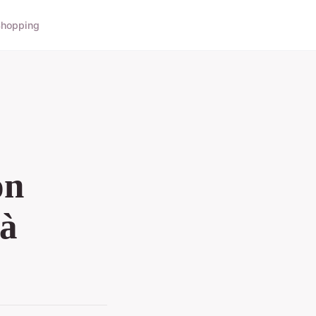
hopping
on
 à