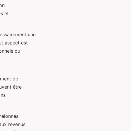
son
s et
écessairement une
et aspect est
onnels ou
ement de
uvent être
ans
chelonnés
aux revenus